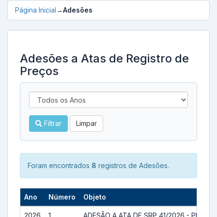
Página Inicial
→
Adesões
Adesões a Atas de Registro de
Preços
Filtrar
Limpar
Foram encontrados
8
registros de Adesões.
Ano
Número
Objeto
2026
1
ADESÃO A ATA DE SRP 41/2026 - PREGÃO E